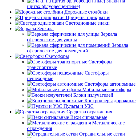
Знаки на
щитах (флуоресцентные)
Дорожные столбики
Прицепы прикрытия
Светодиодные знаки
Зеркала
Зеркала
сферические для улицы
Зеркала
сферические для помещений
Светофоры
Светофоры
транспортные
Светофоры
пешеходные
Светофоры автономные
Мобильные светофоры
Блоки излучателей
Контроллеры дорожные
Пульты и УЗС
Средства ограждения
Вехи сигнальные
Металлические
ограждения
Оградительные сетки