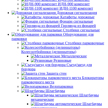
ИДН-900 композит
ИДН-1100 композит
Дорожная сигнализация
Катафоты дорожные
Фонари сигнальные
Гирлянда из фонарей
Столбики сигнальные
Оборудование для
парковки
Столбики парковочные
Колесоотбойники (делиниаторы)
Металлические
Резиновые
Съезд/заезд для
бордюра
Защита стен
Блокираторы
парковочного места
Велопарковки
Шлагбаумы
Шлагбаумы
механические
Шлагбаумы