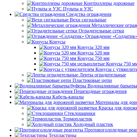
Контроллеры дорожные
Пульты и УЗС
Средства ограждения
Вехи сигнальные
Металлические огра
Оградительные сетки
Ограждение «Солдатик
Конусы
Конусы 320 мм
Конусы 520 мм
Конусы 750 мм
Конусы 750 м
Конусы с утяжелит
Ленты оградительные
Пластиковые цепи
Водоналивные барьеры
Пешеходные ограждения
Кабель-каналы
Материалы для дор
Краска для дорож
Стеклошарики
Термопластик
Холодный пластик
Противогололедные реа
Техпластины