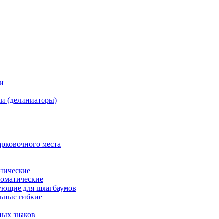
ки
и (делиниаторы)
арковочного места
нические
оматические
ующие для шлагбаумов
льные гибкие
ных знаков