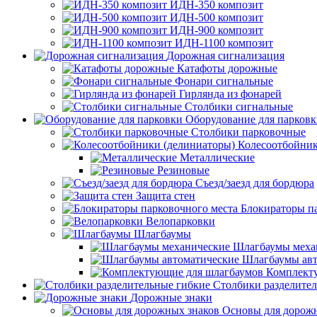
ИДН-350 композит
ИДН-500 композит
ИДН-900 композит
ИДН-1100 композит
Дорожная сигнализация
Катафоты дорожные
Фонари сигнальные
Гирлянда из фонарей
Столбики сигнальные
Оборудование для парков
Столбики парковочные
Колесоотбойник
Металлические
Резиновые
Съезд/заезд для бордюра
Защита стен
Блокираторы п
Велопарковки
Шлагбаумы
Шлагбаумы меха
Шлагбаумы авт
Комплект
Столбики разделите
Дорожные знаки
Основы для дорож