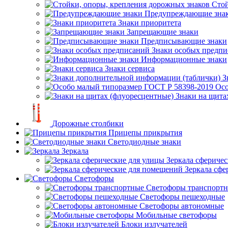
Стой
Предупреждающие зна
Знаки приоритета
Запрещающие знаки
Предписывающие знаки
Знаки особых предп
Информационные знаки
Знаки сервиса
З
Осо
Знаки на щита
Дорожные столбики
Прицепы прикрытия
Светодиодные знаки
Зеркала
Зеркала сферичес
Зеркала сфе
Светофоры
Светофоры транспорт
Светофоры пешеходные
Светофоры автономные
Мобильные светофоры
Блоки излучателей