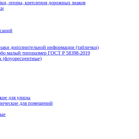
ки, опоры, крепления дорожных знаков
ки
исаний
наки дополнительной информации (таблички)
бо малый типоразмер ГОСТ Р 58398-2019
х (флуоресцентные)
кие для улицы
рические для помещений
ные