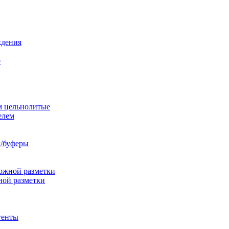
ждения
»
м цельнолитые
елем
/буферы
ожной разметки
ной разметки
генты