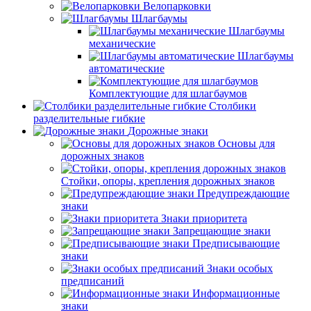
Велопарковки
Шлагбаумы
Шлагбаумы
механические
Шлагбаумы
автоматические
Комплектующие для шлагбаумов
Столбики
разделительные гибкие
Дорожные знаки
Основы для
дорожных знаков
Стойки, опоры, крепления дорожных знаков
Предупреждающие
знаки
Знаки приоритета
Запрещающие знаки
Предписывающие
знаки
Знаки особых
предписаний
Информационные
знаки