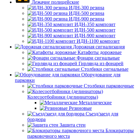
Лежачие полицейские
ИДН-300 резина
ИДН-500 резина
ИДН-900 резина
ИДН-350 композит
ИДН-500 композит
ИДН-900 композит
ИДН-1100 композит
Дорожная сигнализация
Катафоты дорожные
Фонари сигнальные
Гирлянда из фонарей
Столбики сигнальные
Оборудование для
парковки
Столбики парковочные
Колесоотбойники (делиниаторы)
Металлические
Резиновые
Съезд/заезд для
бордюра
Защита стен
Блокираторы
парковочного места