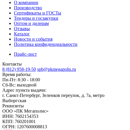
О компании
Производство
Сертификаты и ГОСТы
Тендеры и госзакупки
Оптом и дилерам
Отзывы
Каталог
Новости и события
Политика конфиденциальности
Прайс-лист
Контакты
8 (812) 958-19-50
spb@pkmegapolis.ru
Время работы:
Пн-Пт: 8:30 - 18:00
Сб-Вс: выходной
Адрес пункта выдачи:
г. Санкт-Петербург, Зеленков переулок, д. 7а, метро
Выборгская
Реквизиты
ООО «ПК Мегаполис»
ИНН: 7602154353
КПП: 760201001
ОГРН: 1207600008813