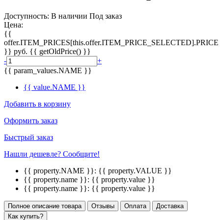
Доступность:
В наличии
Под заказ
Цена:
{{
offer.ITEM_PRICES[this.offer.ITEM_PRICE_SELECTED].PRICE
}}
руб.
{{ getOldPrice() }}
-
+
{{ param_values.NAME }}
{{ value.NAME }}
Добавить в корзину
Оформить заказ
Быстрый заказ
Нашли дешевле? Сообщите!
{{ property.NAME }}:
{{ property.VALUE }}
{{ property.name }}:
{{ property.value }}
{{ property.name }}:
{{ property.value }}
Полное описание товара
Отзывы
Оплата
Доставка
Как купить?