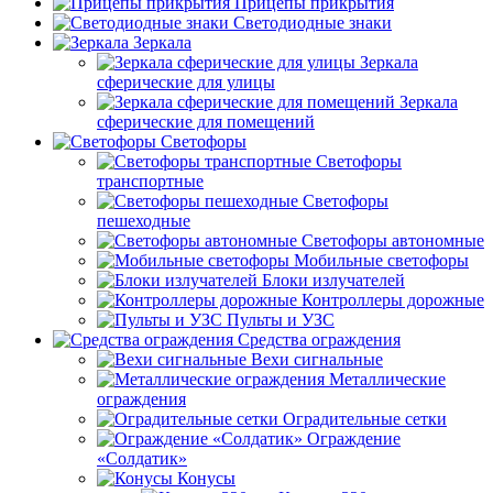
Прицепы прикрытия
Светодиодные знаки
Зеркала
Зеркала
сферические для улицы
Зеркала
сферические для помещений
Светофоры
Светофоры
транспортные
Светофоры
пешеходные
Светофоры автономные
Мобильные светофоры
Блоки излучателей
Контроллеры дорожные
Пульты и УЗС
Средства ограждения
Вехи сигнальные
Металлические
ограждения
Оградительные сетки
Ограждение
«Солдатик»
Конусы