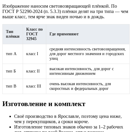
Изображение наносим световозвращающей плёнкой. По
ГОСТ Р 52290-2024 (п. 5.3.3) плёнки делят на три типа — чем
выше класс, тем ярче знак виден ночью и в дождь.
Класс по
Тип
ГОСТ
Где применяют
плёнки
32945
средняя интенсивность световозвращения,
тип А
класс I
для дорог местного значения и городских
улиц
высокая интенсивность, для дорог с
тип Б
класс II
интенсивным движением
очень высокая интенсивность, для
тип В
класс III
скоростных и федеральных дорог
Изготовление и комплект
Своё производство в Ярославле, поэтому цена ниже,
чем у перекупщиков, а сроки короче.
Изготовление типовых знаков обычно за 1–2 рабочих