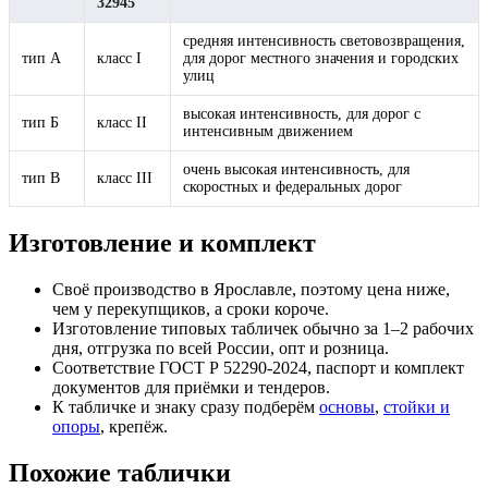
32945
средняя интенсивность световозвращения,
тип А
класс I
для дорог местного значения и городских
улиц
высокая интенсивность, для дорог с
тип Б
класс II
интенсивным движением
очень высокая интенсивность, для
тип В
класс III
скоростных и федеральных дорог
Изготовление и комплект
Своё производство в Ярославле, поэтому цена ниже,
чем у перекупщиков, а сроки короче.
Изготовление типовых табличек обычно за 1–2 рабочих
дня, отгрузка по всей России, опт и розница.
Соответствие ГОСТ Р 52290-2024, паспорт и комплект
документов для приёмки и тендеров.
К табличке и знаку сразу подберём
основы
,
стойки и
опоры
, крепёж.
Похожие таблички