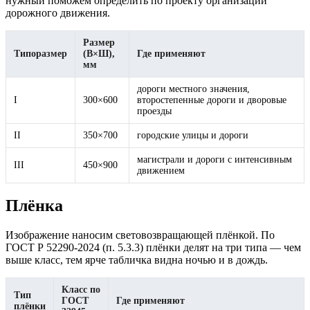
нужный поможем определить по проекту организации
дорожного движения.
Размер
Типоразмер
(В×Ш),
Где применяют
мм
дороги местного значения,
I
300×600
второстепенные дороги и дворовые
проезды
II
350×700
городские улицы и дороги
магистрали и дороги с интенсивным
III
450×900
движением
Плёнка
Изображение наносим световозвращающей плёнкой. По
ГОСТ Р 52290-2024 (п. 5.3.3) плёнки делят на три типа — чем
выше класс, тем ярче табличка видна ночью и в дождь.
Класс по
Тип
ГОСТ
Где применяют
плёнки