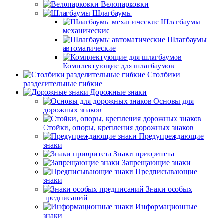
Велопарковки
Шлагбаумы
Шлагбаумы
механические
Шлагбаумы
автоматические
Комплектующие для шлагбаумов
Столбики
разделительные гибкие
Дорожные знаки
Основы для
дорожных знаков
Стойки, опоры, крепления дорожных знаков
Предупреждающие
знаки
Знаки приоритета
Запрещающие знаки
Предписывающие
знаки
Знаки особых
предписаний
Информационные
знаки