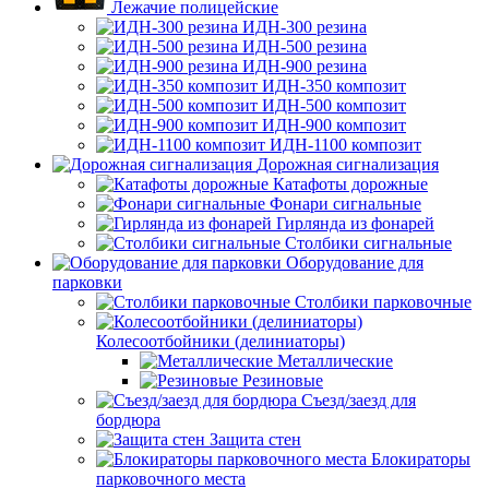
Лежачие полицейские
ИДН-300 резина
ИДН-500 резина
ИДН-900 резина
ИДН-350 композит
ИДН-500 композит
ИДН-900 композит
ИДН-1100 композит
Дорожная сигнализация
Катафоты дорожные
Фонари сигнальные
Гирлянда из фонарей
Столбики сигнальные
Оборудование для
парковки
Столбики парковочные
Колесоотбойники (делиниаторы)
Металлические
Резиновые
Съезд/заезд для
бордюра
Защита стен
Блокираторы
парковочного места