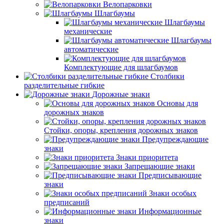
Велопарковки
Шлагбаумы
Шлагбаумы
механические
Шлагбаумы
автоматические
Комплектующие для шлагбаумов
Столбики
разделительные гибкие
Дорожные знаки
Основы для
дорожных знаков
Стойки, опоры, крепления дорожных знаков
Предупреждающие
знаки
Знаки приоритета
Запрещающие знаки
Предписывающие
знаки
Знаки особых
предписаний
Информационные
знаки